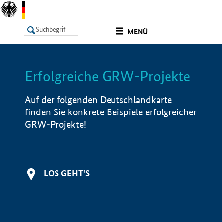
undefined
MENÜ
Erfolgreiche GRW-Projekte
LISTE
Filter
Info
Auf der folgenden Deutschlandkarte
finden Sie konkrete Beispiele erfolgreicher
GRW-Projekte!
LOS GEHT'S