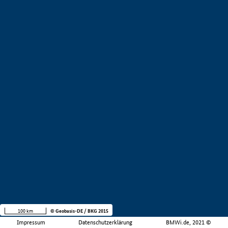
100 km
© Geobasis-DE / BKG 2015
Impressum
Datenschutzerklärung
BMWi.de, 2021 ©