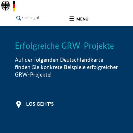
undefined
MENÜ
Erfolgreiche GRW-Projekte
LISTE
Filter
Info
Auf der folgenden Deutschlandkarte
finden Sie konkrete Beispiele erfolgreicher
GRW-Projekte!
LOS GEHT'S