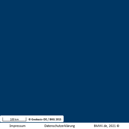
100 km
© Geobasis-DE / BKG 2015
Impressum
Datenschutzerklärung
BMWi.de, 2021 ©