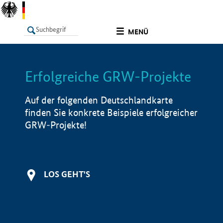
undefined
MENÜ
Erfolgreiche GRW-Projekte
LISTE
Filter
Info
Auf der folgenden Deutschlandkarte
finden Sie konkrete Beispiele erfolgreicher
GRW-Projekte!
LOS GEHT'S