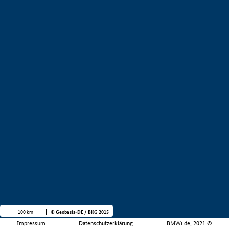
100 km
© Geobasis-DE / BKG 2015
Impressum
Datenschutzerklärung
BMWi.de, 2021 ©