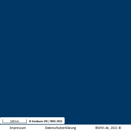
100 km
© Geobasis-DE / BKG 2015
Impressum
Datenschutzerklärung
BMWi.de, 2021 ©