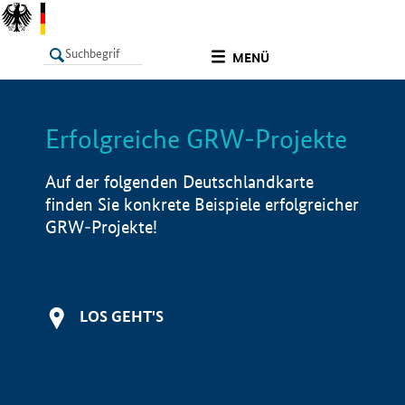
undefined
MENÜ
Erfolgreiche GRW-Projekte
LISTE
Filter
Info
Auf der folgenden Deutschlandkarte
finden Sie konkrete Beispiele erfolgreicher
GRW-Projekte!
LOS GEHT'S