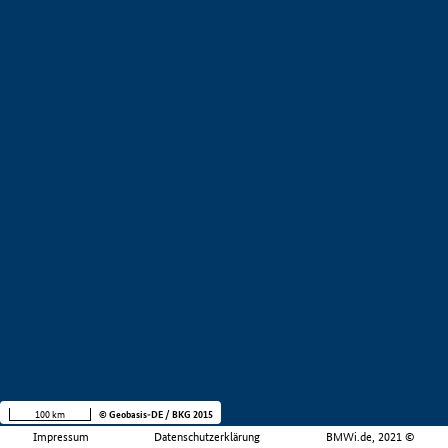
100 km
© Geobasis-DE / BKG 2015
Impressum
Datenschutzerklärung
BMWi.de, 2021 ©