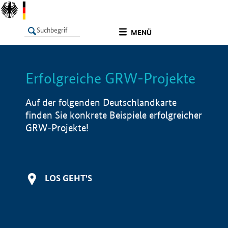
undefined
MENÜ
Erfolgreiche GRW-Projekte
LISTE
Filter
Info
Auf der folgenden Deutschlandkarte
finden Sie konkrete Beispiele erfolgreicher
GRW-Projekte!
LOS GEHT'S