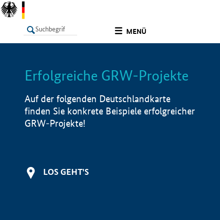
undefined
MENÜ
Erfolgreiche GRW-Projekte
LISTE
Filter
Info
Auf der folgenden Deutschlandkarte
finden Sie konkrete Beispiele erfolgreicher
GRW-Projekte!
LOS GEHT'S