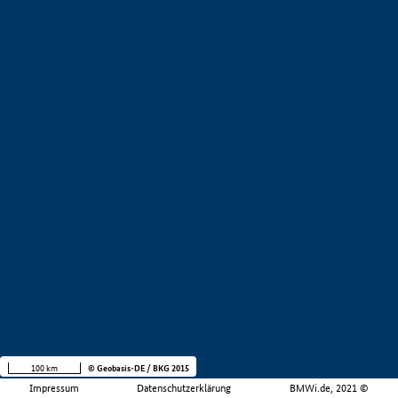
100 km
© Geobasis-DE / BKG 2015
Impressum
Datenschutzerklärung
BMWi.de, 2021 ©