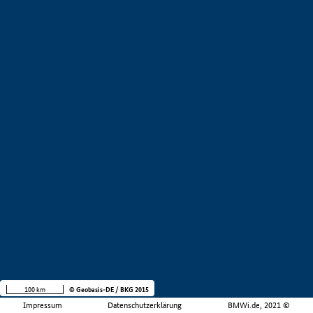
100 km
© Geobasis-DE / BKG 2015
Impressum
Datenschutzerklärung
BMWi.de, 2021 ©