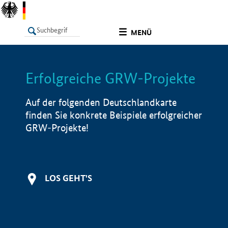
undefined
MENÜ
Erfolgreiche GRW-Projekte
LISTE
Filter
Info
Auf der folgenden Deutschlandkarte
finden Sie konkrete Beispiele erfolgreicher
GRW-Projekte!
LOS GEHT'S