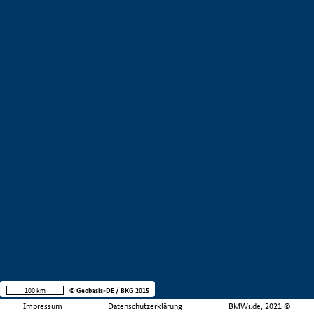
100 km
© Geobasis-DE / BKG 2015
Impressum
Datenschutzerklärung
BMWi.de, 2021 ©