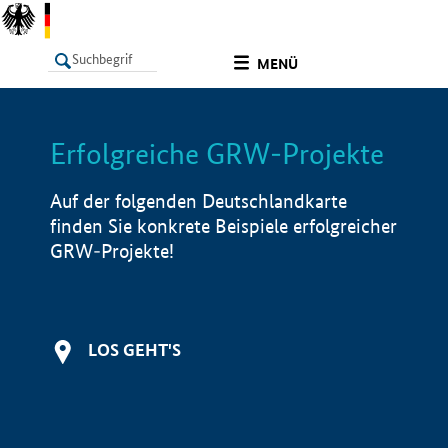
undefined
MENÜ
Erfolgreiche GRW-Projekte
LISTE
Filter
Info
Auf der folgenden Deutschlandkarte
finden Sie konkrete Beispiele erfolgreicher
GRW-Projekte!
LOS GEHT'S