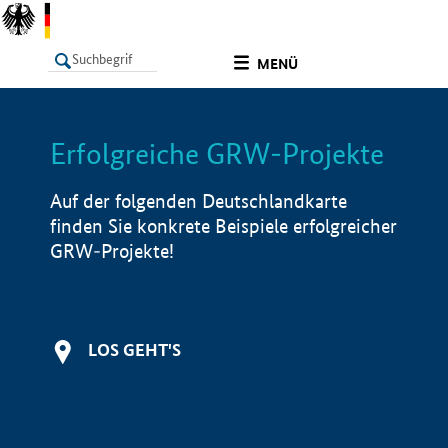
undefined
MENÜ
Erfolgreiche GRW-Projekte
LISTE
Filter
Info
Auf der folgenden Deutschlandkarte
finden Sie konkrete Beispiele erfolgreicher
GRW-Projekte!
LOS GEHT'S