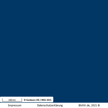
100 km
© Geobasis-DE / BKG 2015
Impressum
Datenschutzerklärung
BMWi.de, 2021 ©