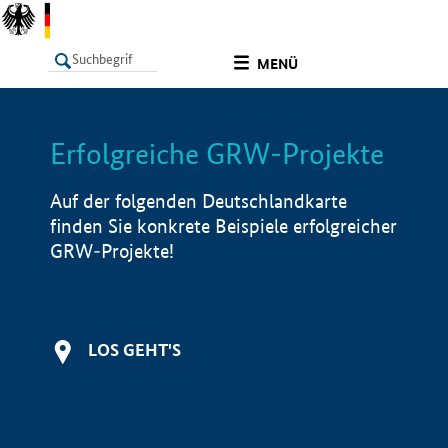
undefined
MENÜ
Erfolgreiche GRW-Projekte
LISTE
Filter
Info
Auf der folgenden Deutschlandkarte
finden Sie konkrete Beispiele erfolgreicher
GRW-Projekte!
LOS GEHT'S