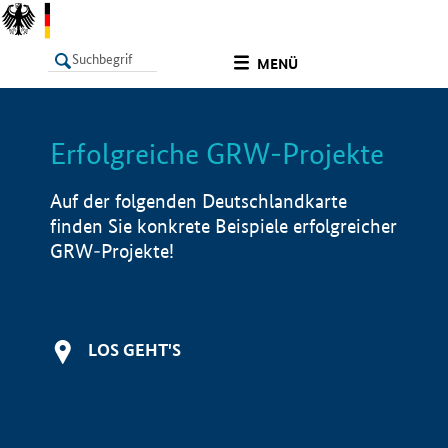
undefined
MENÜ
Erfolgreiche GRW-Projekte
LISTE
Filter
Info
Auf der folgenden Deutschlandkarte
finden Sie konkrete Beispiele erfolgreicher
GRW-Projekte!
LOS GEHT'S