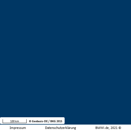
100 km
© Geobasis-DE / BKG 2015
Impressum
Datenschutzerklärung
BMWi.de, 2021 ©