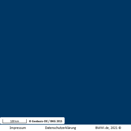
100 km
© Geobasis-DE / BKG 2015
Impressum
Datenschutzerklärung
BMWi.de, 2021 ©