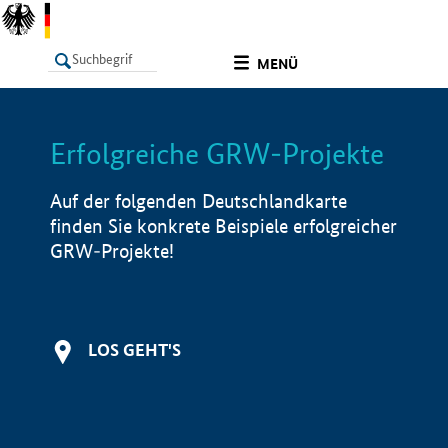
undefined
MENÜ
Erfolgreiche GRW-Projekte
LISTE
Filter
Info
Auf der folgenden Deutschlandkarte
finden Sie konkrete Beispiele erfolgreicher
GRW-Projekte!
LOS GEHT'S