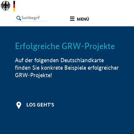
undefined
MENÜ
Erfolgreiche GRW-Projekte
LISTE
Filter
Info
Auf der folgenden Deutschlandkarte
finden Sie konkrete Beispiele erfolgreicher
GRW-Projekte!
LOS GEHT'S