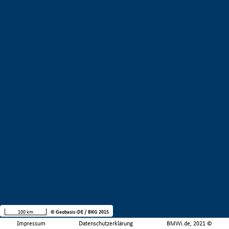
100 km
© Geobasis-DE / BKG 2015
Impressum
Datenschutzerklärung
BMWi.de, 2021 ©