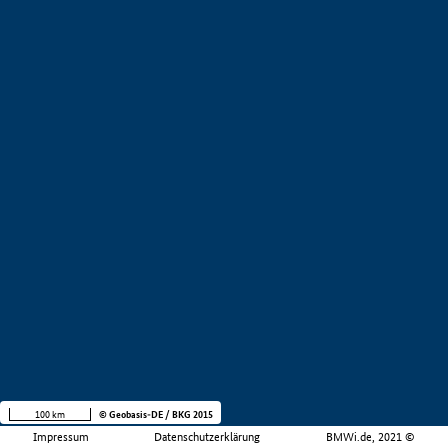
100 km
© Geobasis-DE / BKG 2015
Impressum
Datenschutzerklärung
BMWi.de, 2021 ©