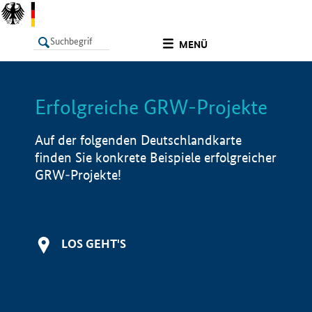
undefined
MENÜ
Erfolgreiche GRW-Projekte
LISTE
Filter
Info
Auf der folgenden Deutschlandkarte
finden Sie konkrete Beispiele erfolgreicher
GRW-Projekte!
LOS GEHT'S