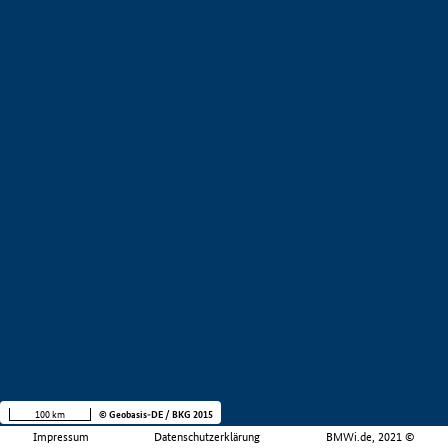
100 km
© Geobasis-DE / BKG 2015
Impressum
Datenschutzerklärung
BMWi.de, 2021 ©