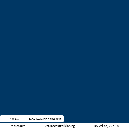
100 km
© Geobasis-DE / BKG 2015
Impressum
Datenschutzerklärung
BMWi.de, 2021 ©