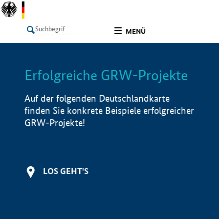
undefined
MENÜ
Erfolgreiche GRW-Projekte
LISTE
Filter
Info
Auf der folgenden Deutschlandkarte
finden Sie konkrete Beispiele erfolgreicher
GRW-Projekte!
LOS GEHT'S