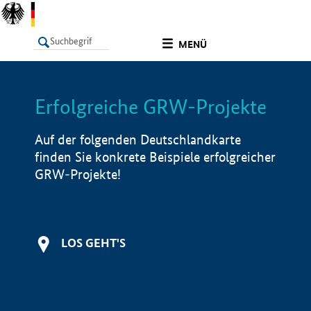
undefined
MENÜ
Erfolgreiche GRW-Projekte
LISTE
Filter
Info
Auf der folgenden Deutschlandkarte
finden Sie konkrete Beispiele erfolgreicher
GRW-Projekte!
LOS GEHT'S