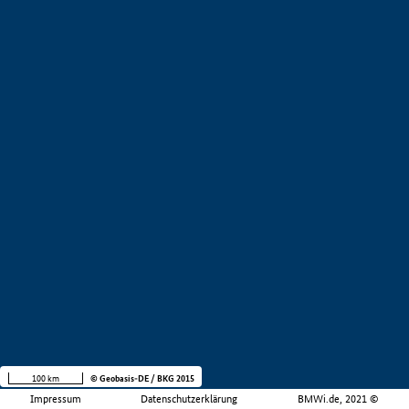
100 km
© Geobasis-DE / BKG 2015
Impressum
Datenschutzerklärung
BMWi.de, 2021 ©