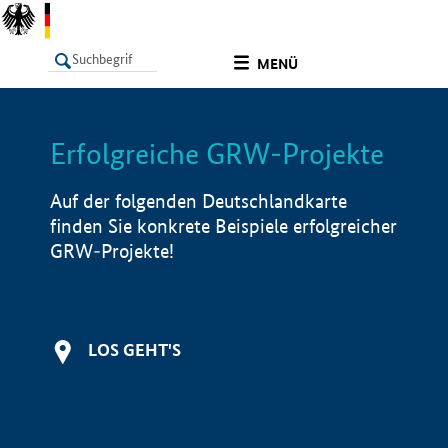
undefined
MENÜ
Erfolgreiche GRW-Projekte
LISTE
Filter
Info
Auf der folgenden Deutschlandkarte
finden Sie konkrete Beispiele erfolgreicher
GRW-Projekte!
LOS GEHT'S