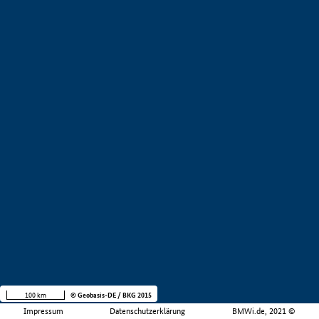
100 km
© Geobasis-DE / BKG 2015
Impressum
Datenschutzerklärung
BMWi.de, 2021 ©