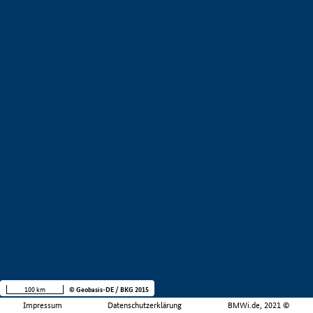
100 km
© Geobasis-DE / BKG 2015
Impressum
Datenschutzerklärung
BMWi.de, 2021 ©