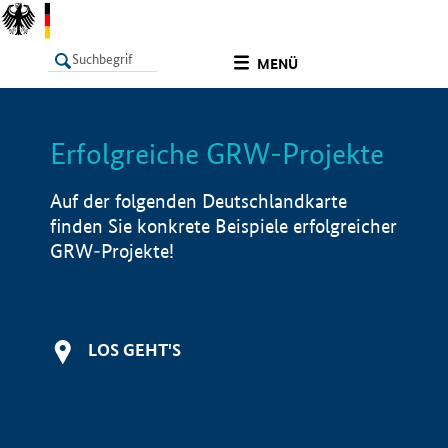
undefined
MENÜ
Erfolgreiche GRW-Projekte
LISTE
Filter
Info
Auf der folgenden Deutschlandkarte
finden Sie konkrete Beispiele erfolgreicher
GRW-Projekte!
LOS GEHT'S