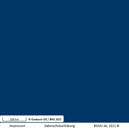
100 km
© Geobasis-DE / BKG 2015
Impressum
Datenschutzerklärung
BMWi.de, 2021 ©