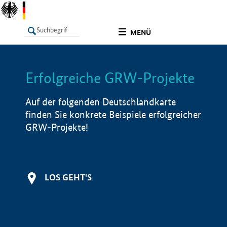
undefined
MENÜ
Erfolgreiche GRW-Projekte
LISTE
Filter
Info
Auf der folgenden Deutschlandkarte
finden Sie konkrete Beispiele erfolgreicher
GRW-Projekte!
LOS GEHT'S