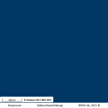
100 km
© Geobasis-DE / BKG 2015
Impressum
Datenschutzerklärung
BMWi.de, 2021 ©