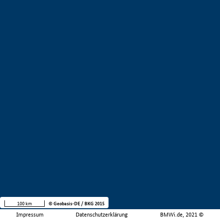
100 km
© Geobasis-DE / BKG 2015
Impressum
Datenschutzerklärung
BMWi.de, 2021 ©