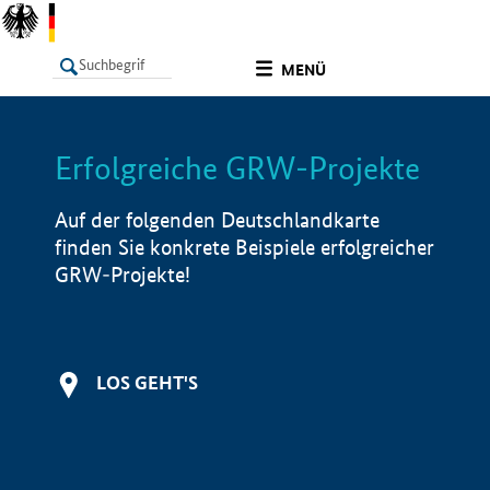
undefined
MENÜ
Erfolgreiche GRW-Projekte
LISTE
Filter
Info
Auf der folgenden Deutschlandkarte
finden Sie konkrete Beispiele erfolgreicher
GRW-Projekte!
LOS GEHT'S