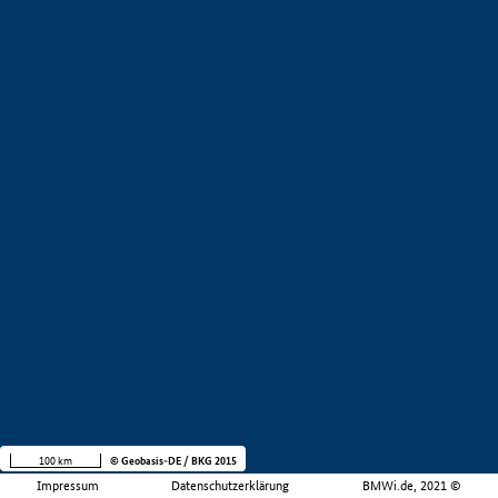
100 km
© Geobasis-DE / BKG 2015
Impressum
Datenschutzerklärung
BMWi.de, 2021 ©