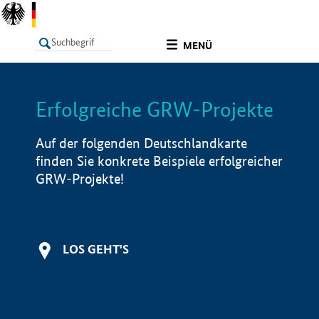
undefined
MENÜ
Erfolgreiche GRW-Projekte
LISTE
Filter
Info
Auf der folgenden Deutschlandkarte
finden Sie konkrete Beispiele erfolgreicher
GRW-Projekte!
LOS GEHT'S