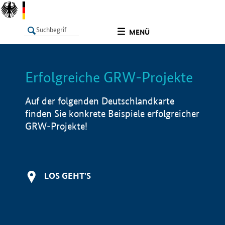
undefined
MENÜ
Erfolgreiche GRW-Projekte
LISTE
Filter
Info
Auf der folgenden Deutschlandkarte
finden Sie konkrete Beispiele erfolgreicher
GRW-Projekte!
LOS GEHT'S