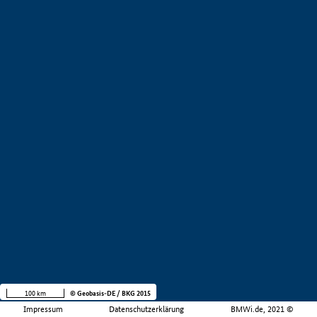
100 km
© Geobasis-DE / BKG 2015
Impressum
Datenschutzerklärung
BMWi.de, 2021 ©