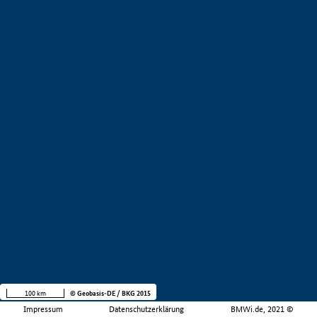
100 km
© Geobasis-DE / BKG 2015
Impressum
Datenschutzerklärung
BMWi.de, 2021 ©