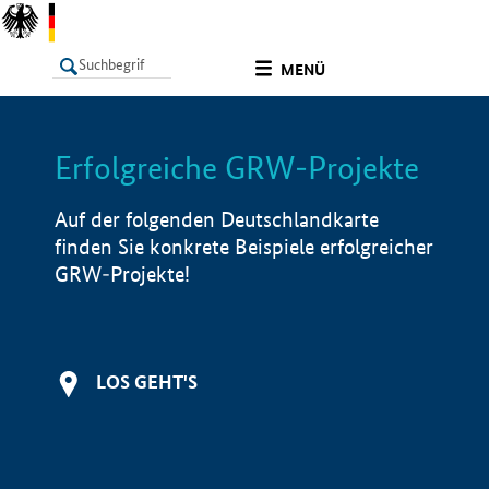
undefined
MENÜ
Erfolgreiche GRW-Projekte
LISTE
Filter
Info
Auf der folgenden Deutschlandkarte
finden Sie konkrete Beispiele erfolgreicher
GRW-Projekte!
LOS GEHT'S