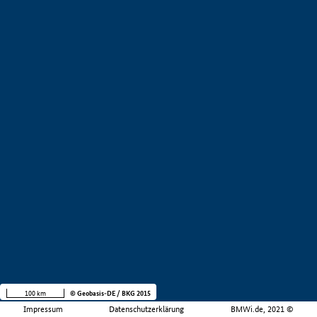
100 km
© Geobasis-DE / BKG 2015
Impressum
Datenschutzerklärung
BMWi.de, 2021 ©