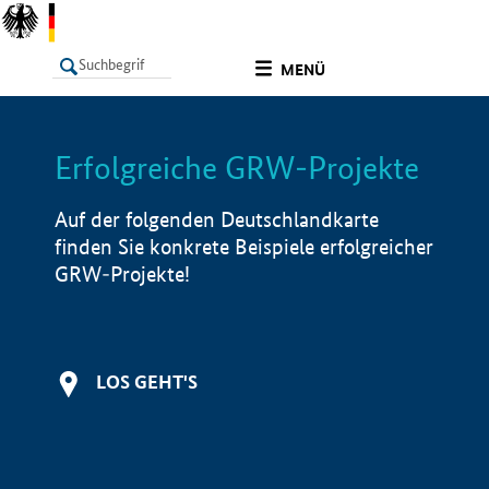
undefined
MENÜ
Erfolgreiche GRW-Projekte
LISTE
Filter
Info
Auf der folgenden Deutschlandkarte
finden Sie konkrete Beispiele erfolgreicher
GRW-Projekte!
LOS GEHT'S