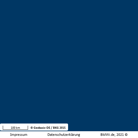
100 km
© Geobasis-DE / BKG 2015
Impressum
Datenschutzerklärung
BMWi.de, 2021 ©