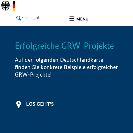
undefined
MENÜ
Erfolgreiche GRW-Projekte
LISTE
Filter
Info
Auf der folgenden Deutschlandkarte
finden Sie konkrete Beispiele erfolgreicher
GRW-Projekte!
LOS GEHT'S