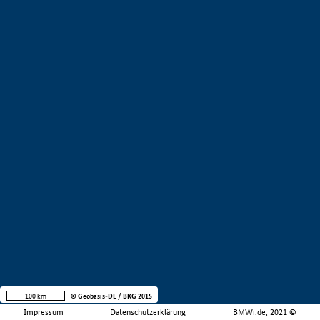
100 km
© Geobasis-DE / BKG 2015
Impressum
Datenschutzerklärung
BMWi.de, 2021 ©