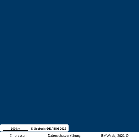
100 km
© Geobasis-DE / BKG 2015
Impressum
Datenschutzerklärung
BMWi.de, 2021 ©