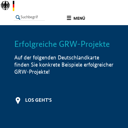
undefined
MENÜ
Erfolgreiche GRW-Projekte
LISTE
Filter
Info
Auf der folgenden Deutschlandkarte
finden Sie konkrete Beispiele erfolgreicher
GRW-Projekte!
LOS GEHT'S