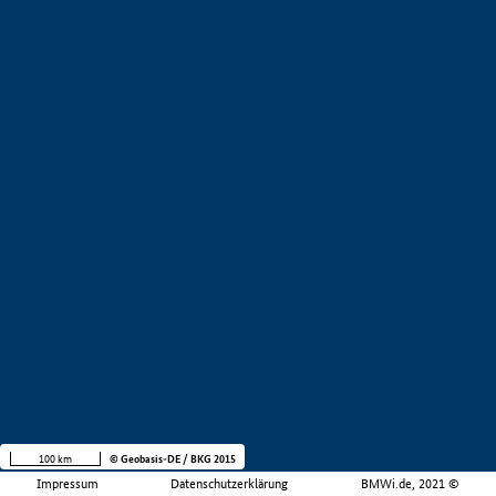
100 km
© Geobasis-DE / BKG 2015
Impressum
Datenschutzerklärung
BMWi.de, 2021 ©