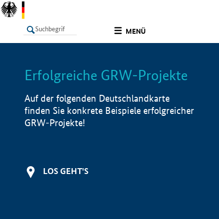
undefined
MENÜ
Erfolgreiche GRW-Projekte
LISTE
Filter
Info
Auf der folgenden Deutschlandkarte
finden Sie konkrete Beispiele erfolgreicher
GRW-Projekte!
LOS GEHT'S