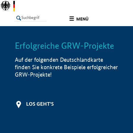
undefined
MENÜ
Erfolgreiche GRW-Projekte
LISTE
Filter
Info
Auf der folgenden Deutschlandkarte
finden Sie konkrete Beispiele erfolgreicher
GRW-Projekte!
LOS GEHT'S