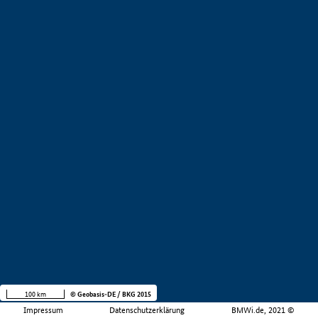
100 km
© Geobasis-DE / BKG 2015
Impressum
Datenschutzerklärung
BMWi.de, 2021 ©