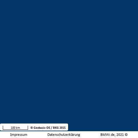
100 km
© Geobasis-DE / BKG 2015
Impressum
Datenschutzerklärung
BMWi.de, 2021 ©