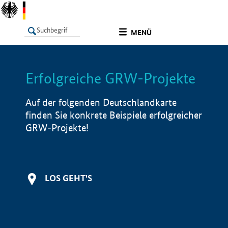
undefined
MENÜ
Erfolgreiche GRW-Projekte
LISTE
Filter
Info
Auf der folgenden Deutschlandkarte
finden Sie konkrete Beispiele erfolgreicher
GRW-Projekte!
LOS GEHT'S