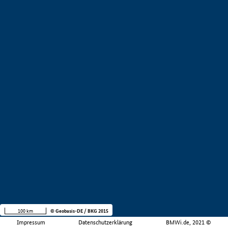
100 km
© Geobasis-DE / BKG 2015
Impressum
Datenschutzerklärung
BMWi.de, 2021 ©