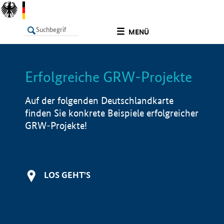
undefined
MENÜ
Erfolgreiche GRW-Projekte
LISTE
Filter
Info
Auf der folgenden Deutschlandkarte
finden Sie konkrete Beispiele erfolgreicher
GRW-Projekte!
LOS GEHT'S