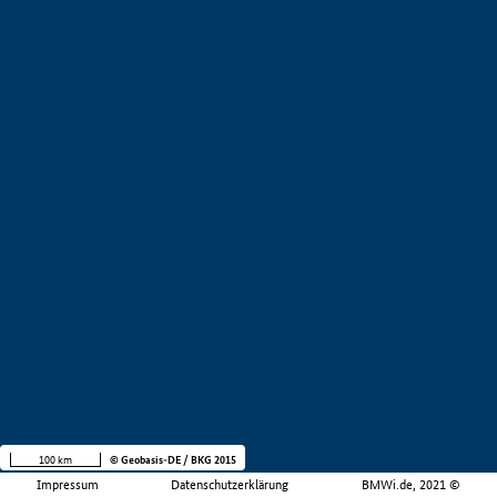
100 km
© Geobasis-DE / BKG 2015
Impressum
Datenschutzerklärung
BMWi.de, 2021 ©