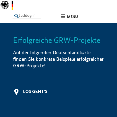
undefined
MENÜ
Erfolgreiche GRW-Projekte
LISTE
Filter
Info
Auf der folgenden Deutschlandkarte
finden Sie konkrete Beispiele erfolgreicher
GRW-Projekte!
LOS GEHT'S