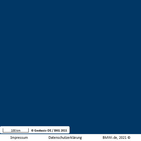
100 km
© Geobasis-DE / BKG 2015
Impressum
Datenschutzerklärung
BMWi.de, 2021 ©