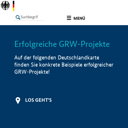
undefined
MENÜ
Erfolgreiche GRW-Projekte
LISTE
Filter
Info
Auf der folgenden Deutschlandkarte
finden Sie konkrete Beispiele erfolgreicher
GRW-Projekte!
LOS GEHT'S