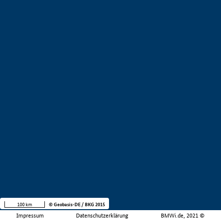
100 km
© Geobasis-DE / BKG 2015
Impressum
Datenschutzerklärung
BMWi.de, 2021 ©