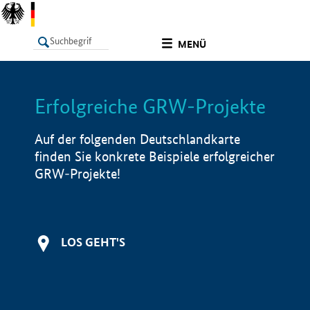
undefined
MENÜ
Erfolgreiche GRW-Projekte
LISTE
Filter
Info
Auf der folgenden Deutschlandkarte
finden Sie konkrete Beispiele erfolgreicher
GRW-Projekte!
LOS GEHT'S