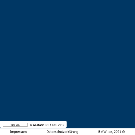
100 km
© Geobasis-DE / BKG 2015
Impressum
Datenschutzerklärung
BMWi.de, 2021 ©