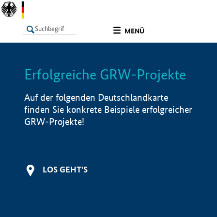
undefined
MENÜ
Erfolgreiche GRW-Projekte
LISTE
Filter
Info
Auf der folgenden Deutschlandkarte
finden Sie konkrete Beispiele erfolgreicher
GRW-Projekte!
LOS GEHT'S