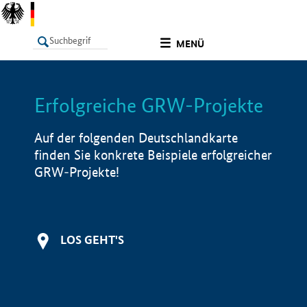
undefined
MENÜ
Erfolgreiche GRW-Projekte
LISTE
Filter
Info
Auf der folgenden Deutschlandkarte
finden Sie konkrete Beispiele erfolgreicher
GRW-Projekte!
LOS GEHT'S