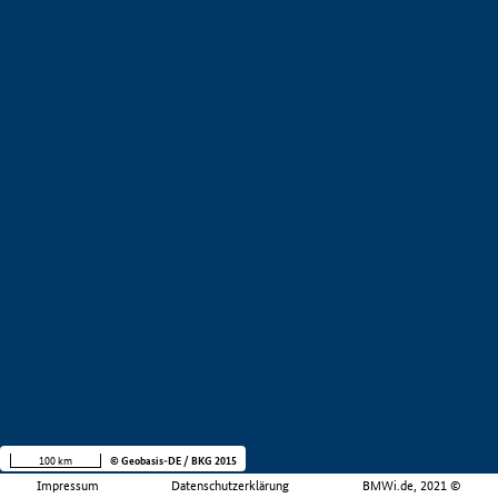
100 km
© Geobasis-DE / BKG 2015
Impressum
Datenschutzerklärung
BMWi.de, 2021 ©