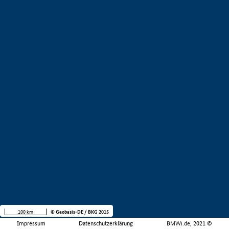
100 km
© Geobasis-DE / BKG 2015
Impressum
Datenschutzerklärung
BMWi.de, 2021 ©