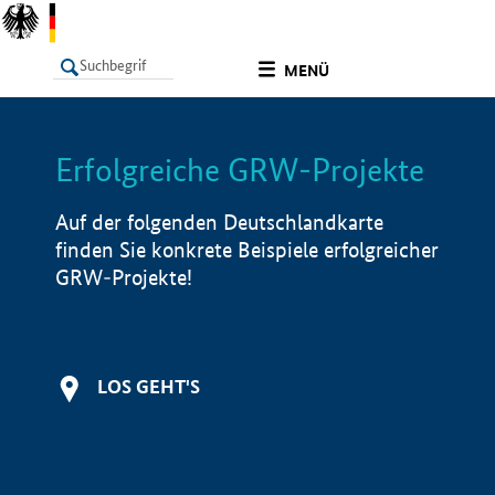
undefined
MENÜ
Erfolgreiche GRW-Projekte
LISTE
Filter
Info
Auf der folgenden Deutschlandkarte
finden Sie konkrete Beispiele erfolgreicher
GRW-Projekte!
LOS GEHT'S