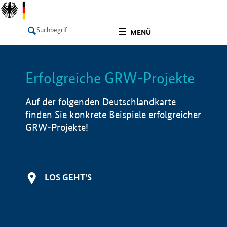
undefined
MENÜ
Erfolgreiche GRW-Projekte
LISTE
Filter
Info
Auf der folgenden Deutschlandkarte
finden Sie konkrete Beispiele erfolgreicher
GRW-Projekte!
LOS GEHT'S