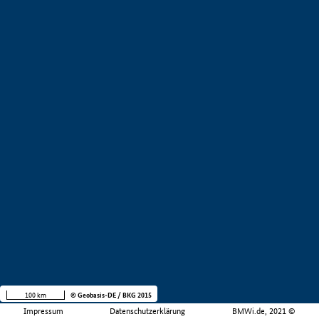
100 km
© Geobasis-DE / BKG 2015
Impressum
Datenschutzerklärung
BMWi.de, 2021 ©