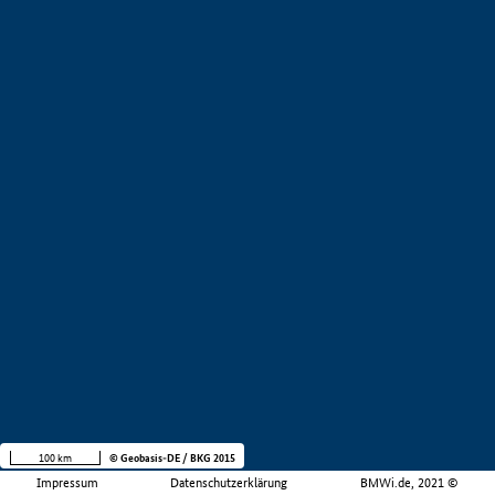
100 km
© Geobasis-DE / BKG 2015
Impressum
Datenschutzerklärung
BMWi.de, 2021 ©