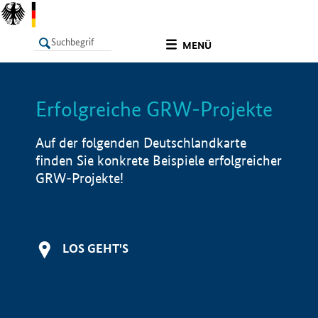
undefined
MENÜ
Erfolgreiche GRW-Projekte
LISTE
Filter
Info
Auf der folgenden Deutschlandkarte
finden Sie konkrete Beispiele erfolgreicher
GRW-Projekte!
LOS GEHT'S