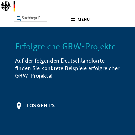
undefined
MENÜ
Erfolgreiche GRW-Projekte
LISTE
Filter
Info
Auf der folgenden Deutschlandkarte
finden Sie konkrete Beispiele erfolgreicher
GRW-Projekte!
LOS GEHT'S