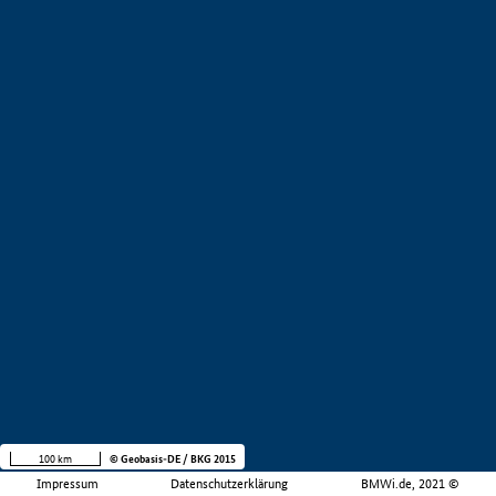
100 km
© Geobasis-DE / BKG 2015
Impressum
Datenschutzerklärung
BMWi.de, 2021 ©