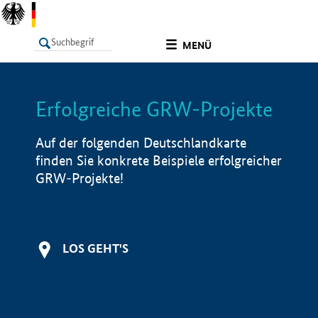
undefined
MENÜ
Erfolgreiche GRW-Projekte
LISTE
Filter
Info
Auf der folgenden Deutschlandkarte
finden Sie konkrete Beispiele erfolgreicher
GRW-Projekte!
LOS GEHT'S