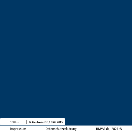
100 km
© Geobasis-DE / BKG 2015
Impressum
Datenschutzerklärung
BMWi.de, 2021 ©