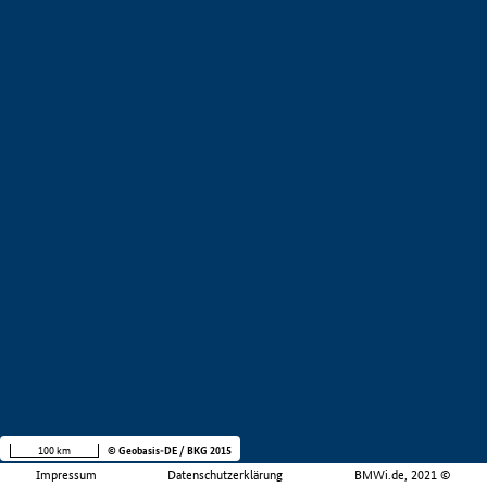
100 km
© Geobasis-DE / BKG 2015
Impressum
Datenschutzerklärung
BMWi.de, 2021 ©