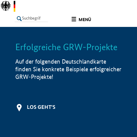
undefined
MENÜ
Erfolgreiche GRW-Projekte
LISTE
Filter
Info
Auf der folgenden Deutschlandkarte
finden Sie konkrete Beispiele erfolgreicher
GRW-Projekte!
LOS GEHT'S