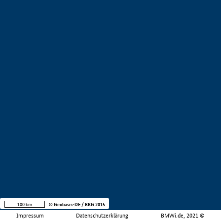
100 km
© Geobasis-DE / BKG 2015
Impressum
Datenschutzerklärung
BMWi.de, 2021 ©