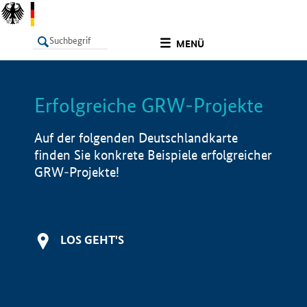
undefined
MENÜ
Erfolgreiche GRW-Projekte
LISTE
Filter
Info
Auf der folgenden Deutschlandkarte
finden Sie konkrete Beispiele erfolgreicher
GRW-Projekte!
LOS GEHT'S