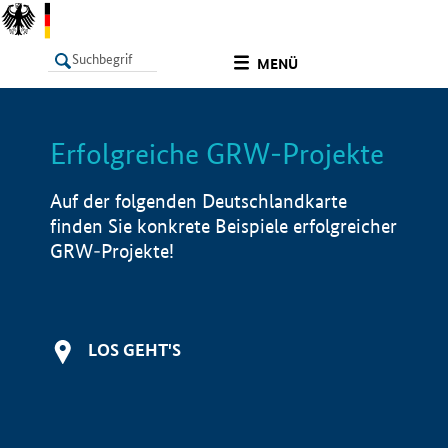
undefined
MENÜ
Erfolgreiche GRW-Projekte
LISTE
Filter
Info
Auf der folgenden Deutschlandkarte
finden Sie konkrete Beispiele erfolgreicher
GRW-Projekte!
LOS GEHT'S