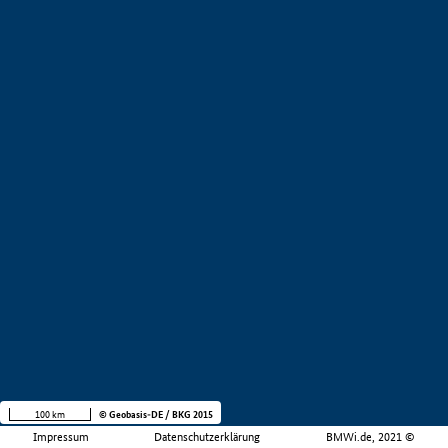
100 km
© Geobasis-DE / BKG 2015
Impressum
Datenschutzerklärung
BMWi.de, 2021 ©