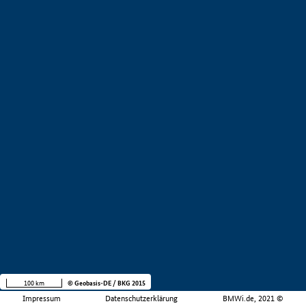
100 km
© Geobasis-DE / BKG 2015
Impressum
Datenschutzerklärung
BMWi.de, 2021 ©