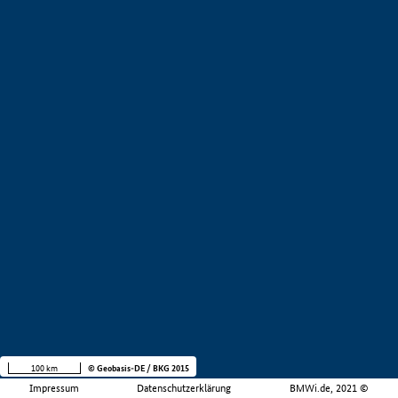
100 km
© Geobasis-DE / BKG 2015
Impressum
Datenschutzerklärung
BMWi.de, 2021 ©