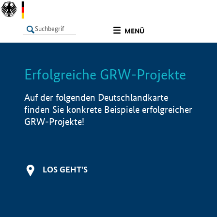
undefined
MENÜ
Erfolgreiche GRW-Projekte
LISTE
Filter
Info
Auf der folgenden Deutschlandkarte
finden Sie konkrete Beispiele erfolgreicher
GRW-Projekte!
LOS GEHT'S