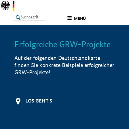
undefined
MENÜ
Erfolgreiche GRW-Projekte
LISTE
Filter
Info
Auf der folgenden Deutschlandkarte
finden Sie konkrete Beispiele erfolgreicher
GRW-Projekte!
LOS GEHT'S