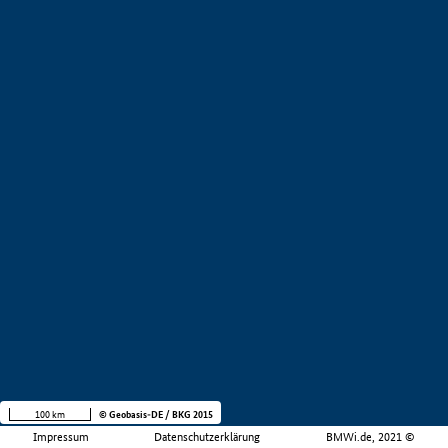
100 km
© Geobasis-DE / BKG 2015
Impressum
Datenschutzerklärung
BMWi.de, 2021 ©