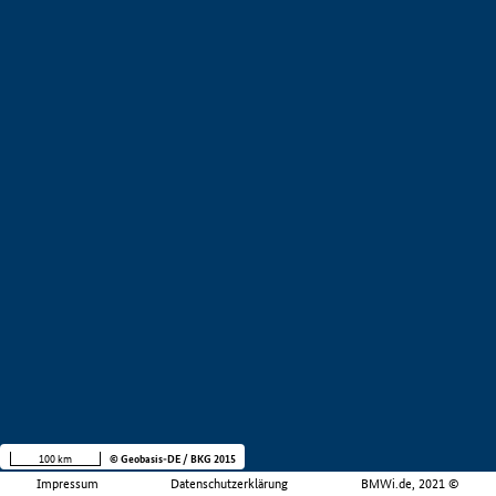
100 km
© Geobasis-DE / BKG 2015
Impressum
Datenschutzerklärung
BMWi.de, 2021 ©