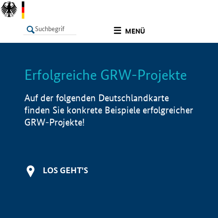
undefined
MENÜ
Erfolgreiche GRW-Projekte
LISTE
Filter
Info
Auf der folgenden Deutschlandkarte
finden Sie konkrete Beispiele erfolgreicher
GRW-Projekte!
LOS GEHT'S